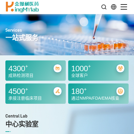
Services
一站式服务
+
+
4300
1000
成熟检测项目
全球客户
+
+
4500
180
承接注册临床项目
通过NMPA/FDA/EMA核查
Central Lab
中心实验室