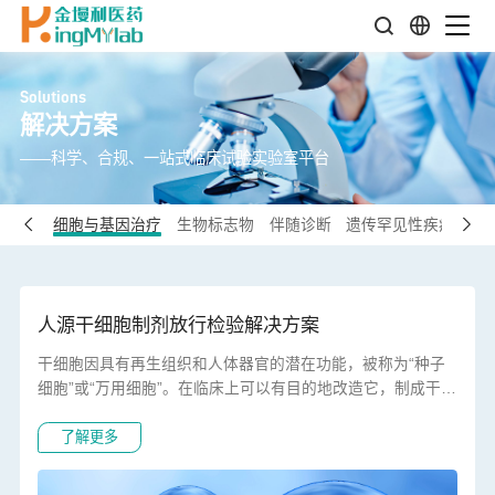
Solutions
解决方案
——科学、合规、一站式临床试验实验室平台
统疾病
细胞与基因治疗
生物标志物
伴随诊断
遗传罕见性疾病
人源干细胞制剂放行检验解决方案
干细胞因具有再生组织和人体器官的潜在功能，被称为“种子
细胞”或“万用细胞”。在临床上可以有目的地改造它，制成干细
胞产品移植或回输到病人体内，用于疾病治疗，为多种疾病的
了解更多
治疗带来新的希望。然而，由于干细胞产品在制备、存储及运
输过程中存在高度变异性，因此对其进行严格的质量把关尤为
重要。