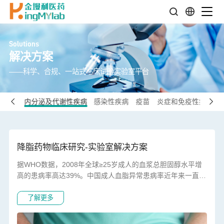
Solutions
解决方案
——科学、合规、一站式临床试验实验室平台
液肿瘤
内分泌及代谢性疾病
感染性疾病
疫苗
炎症和免疫性疾病
降脂药物临床研究-实验室解决方案
据WHO数据，2008年全球≥25岁成人的血浆总胆固醇水平增
高的患病率高达39%。中国成人血脂异常患病率近年来一直维
持在较高水平，2018年全国调查结果显示，≥18岁成人血脂异
了解更多
常总患病率为35.6%，以高胆固醇血症的增加最为明显。我国
动脉粥样硬化性心血管疾病（ASCVD）超（极）高危人 群的
降脂治疗率和达标率较低，亟需改善。