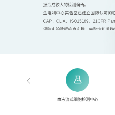
据造成较大的检测偏倚。
金墁利中心实验室已建立国际认可的
CAP、CLIA、ISO15189、21CFR P
保障实验数据的真实性、完整性和准确
82类检测技术平台，4200+成熟检
力，可实现一站式中心实验室+生物分析
验需求。
免疫组化中心
血液流式细胞检测中心